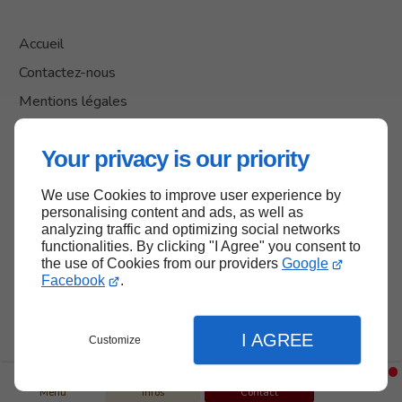
Accueil
Contactez-nous
Mentions légales
Plan du site
Your privacy is our priority
We use Cookies to improve user experience by
Haut de page
personalising content and ads, as well as
analyzing traffic and optimizing social networks
functionalities. By clicking "I Agree" you consent to
the use of Cookies from our providers
Google
Facebook
.
I AGREE
Customize
Menu
Infos
Contact