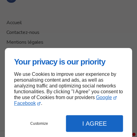
Accueil
Contactez-nous
Mentions légales
Plan du site
Your privacy is our priority
We use Cookies to improve user experience by
Haut de page
personalising content and ads, as well as
analyzing traffic and optimizing social networks
functionalities. By clicking "I Agree" you consent to
the use of Cookies from our providers
Google
Facebook
.
I AGREE
Customize