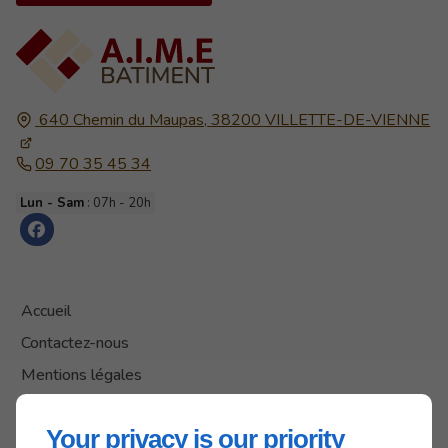
640 Chemin du Maupas,
38200
VILLETTE-DE-VIENNE
09 70 35 45 34
Lun - Sam
: 07h - 20h
Accueil
Contactez-nous
Mentions légales
Plan du site
Your privacy is our priority