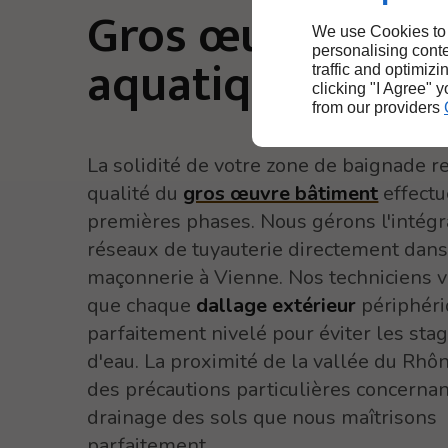
Gros œuvre
We use Cookies to
personalising conte
aquatique à Vie
traffic and optimizi
clicking "I Agree" 
from our providers
La solidité de votre zone de baignade r
qualité du
gros œuvre bâtiment
effectu
premières phases. Nous gérons l'intégr
réseaux de tuyauterie directement dans
maçonnerie à Vienne. Nos techniciens ve
que chaque
dallage extérieur
périphéri
parfaitement nivelé pour éviter les sta
d'eau. La proximité de la vallée du Rh
des précautions particulières concernan
drainage des sols que nous maîtrisons
parfaitement.