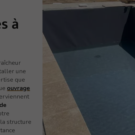
s à
raîcheur
taller une
rtise que
que
ouvrage
terviennent
 de
otre
la structure
stance