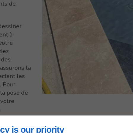
nts de
dessiner
ent à
 votre
ciez
 des
 assurons la
ectant les
. Pour
la pose de
 votre
.
cy is our priority