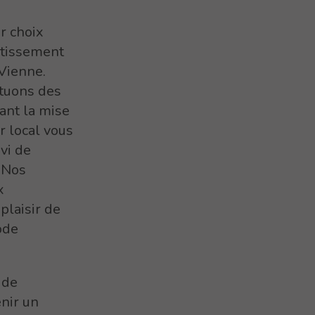
r choix
stissement
 Vienne.
ctuons des
ant la mise
r local vous
vi de
. Nos
x
plaisir de
ode
 de
enir un