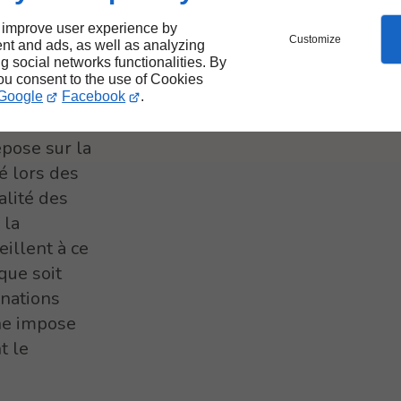
 improve user experience by
Customize
nt and ads, as well as analyzing
nne
ng social networks functionalities. By
you consent to the use of Cookies
Google
Facebook
.
epose sur la
é lors des
alité des
 la
illent à ce
que soit
gnations
ône impose
t le